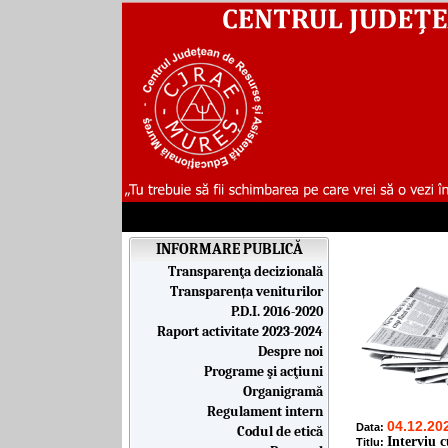
INFORMARE PUBLICĂ
Transparenţa decizională
Transparența veniturilor
P.D.I. 2016-2020
Raport activitate 2023-2024
Despre noi
Programe şi acţiuni
Organigramă
Regulament intern
04.12.20
Data:
Codul de etică
Interviu c
Titlu: