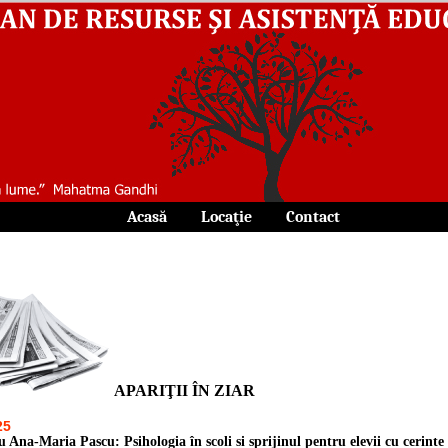
Acasă
||
Locaţie
||
Contact
APARIŢII ÎN ZIAR
25
u Ana-Maria Pascu: Psihologia în școli și sprijinul pentru elevii cu cerințe 