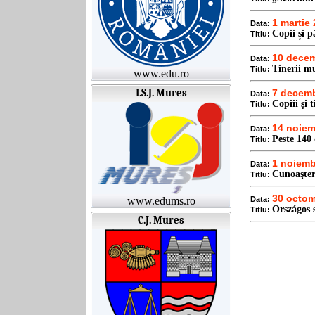
1 martie
Data:
Copii și 
Titlu:
10 decem
Data:
Tinerii mu
Titlu:
www.edu.ro
I.S.J. Mures
7 decemb
Data:
Copiii şi 
Titlu:
14 noiem
Data:
Peste 140 
Titlu:
1 noiemb
Data:
Cunoaştere
Titlu:
30 octom
www.edums.ro
Data:
Országos 
Titlu:
C.J. Mures