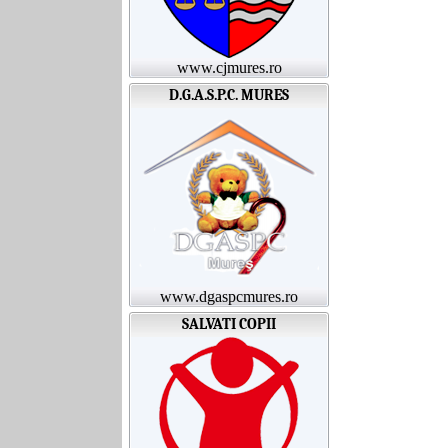
www.cjmures.ro
D.G.A.S.P.C. MURES
www.dgaspcmures.ro
SALVATI COPII