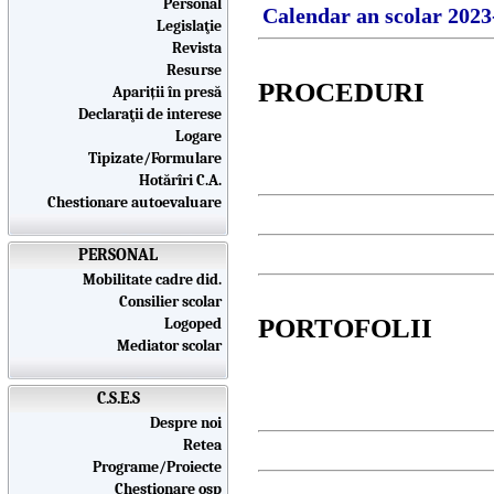
Personal
Calendar an scolar 202
Legislaţie
Revista
Resurse
PROCEDURI
Apariții în presă
Declaraţii de interese
Logare
Tipizate/Formulare
Hotărîri C.A.
Chestionare autoevaluare
PERSONAL
Mobilitate cadre did.
Consilier scolar
PORTOFOLII
Logoped
Mediator scolar
C.S.E.S
Despre noi
Retea
Programe/Proiecte
Chestionare osp