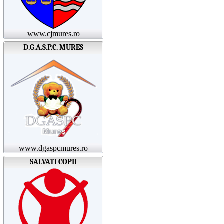
www.cjmures.ro
D.G.A.S.P.C. MURES
www.dgaspcmures.ro
SALVATI COPII