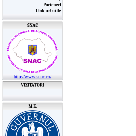
Parteneri
Link-uri utile
SNAC
http://www.snac.ro/
VIZITATORI
M.E.