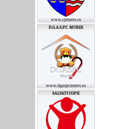
www.cjmures.ro
D.G.A.S.P.C. MURES
www.dgaspcmures.ro
SALVATI COPII