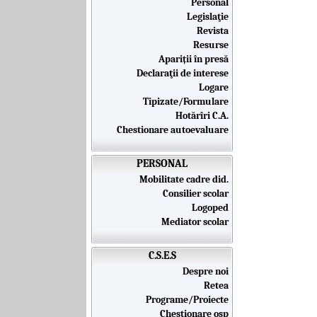
Personal
Legislaţie
Revista
Resurse
Apariții în presă
Declaraţii de interese
Logare
Tipizate/Formulare
Hotărîri C.A.
Chestionare autoevaluare
PERSONAL
Mobilitate cadre did.
Consilier scolar
Logoped
Mediator scolar
C.S.E.S
Despre noi
Retea
Programe/Proiecte
Chestionare osp