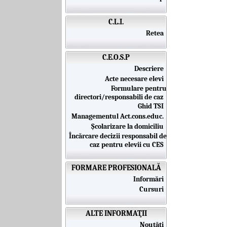
C.L.I.
Retea
C.E.O.S.P
Descriere
Acte necesare elevi
Formulare pentru
directori/responsabili de caz
Ghid TSI
Managementul Act.cons.educ.
Școlarizare la domiciliu
Încărcare decizii responsabil de
caz pentru elevii cu CES
FORMARE PROFESIONALĂ
Informări
Cursuri
ALTE INFORMAŢII
Noutăţi