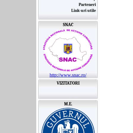
Parteneri
Link-uri utile
SNAC
http://www.snac.ro/
VIZITATORI
M.E.