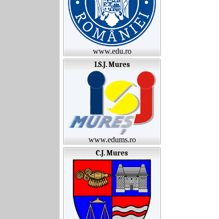
www.edu.ro
I.S.J. Mures
www.edums.ro
C.J. Mures