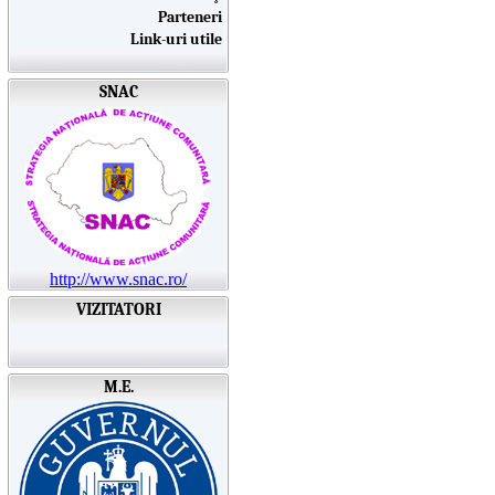
Parteneri
Link-uri utile
SNAC
http://www.snac.ro/
VIZITATORI
M.E.