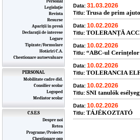
Personal
31.03.2026
Data:
Legislaţie
Trusa de prim ajuto
Titlu:
Revista
Resurse
10.02.2026
Data:
Apariții în presă
TOLERANȚĂ ACC
Declaraţii de interese
Titlu:
Logare
10.02.2026
Tipizate/Formulare
Data:
Hotărîri C.A.
“ABC-ul Cerințelor
Titlu:
Chestionare autoevaluare
10.02.2026
Data:
TOLERANCIA EL
PERSONAL
Titlu:
Mobilitate cadre did.
10.02.2026
Consilier scolar
Data:
Logoped
SNI tanulók esélyegy
Titlu:
Mediator scolar
10.02.2026
Data:
TÁJÉKOZTATÓ
C.S.E.S
Titlu:
Despre noi
Retea
Programe/Proiecte
Chestionare osp