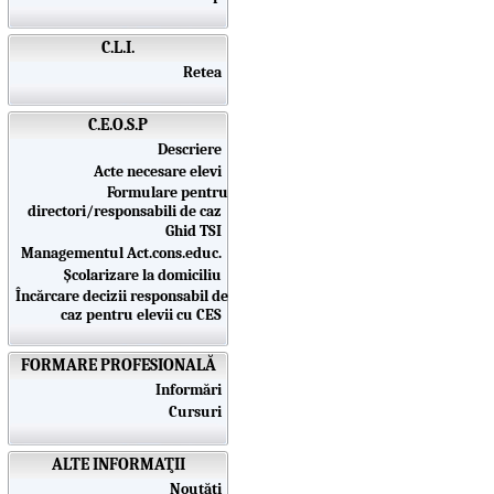
C.L.I.
Retea
C.E.O.S.P
Descriere
Acte necesare elevi
Formulare pentru
directori/responsabili de caz
Ghid TSI
Managementul Act.cons.educ.
Școlarizare la domiciliu
Încărcare decizii responsabil de
caz pentru elevii cu CES
FORMARE PROFESIONALĂ
Informări
Cursuri
ALTE INFORMAŢII
Noutăţi