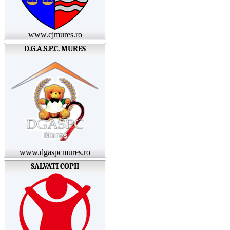
www.cjmures.ro
D.G.A.S.P.C. MURES
www.dgaspcmures.ro
SALVATI COPII