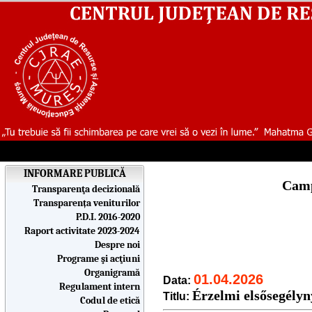
INFORMARE PUBLICĂ
Campa
Transparenţa decizională
Transparența veniturilor
P.D.I. 2016-2020
Raport activitate 2023-2024
Despre noi
Programe şi acţiuni
Organigramă
01.04.2026
Data:
Regulament intern
Érzelmi elsősegélyn
Titlu:
Codul de etică