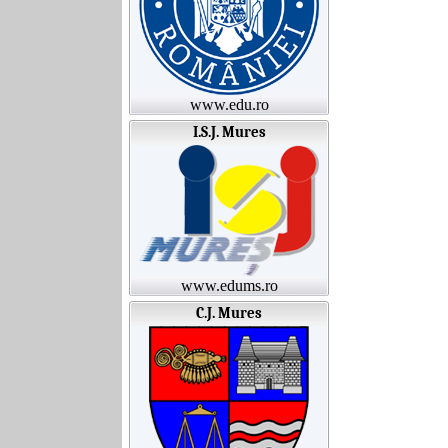
www.edu.ro
I.S.J. Mures
www.edums.ro
C.J. Mures