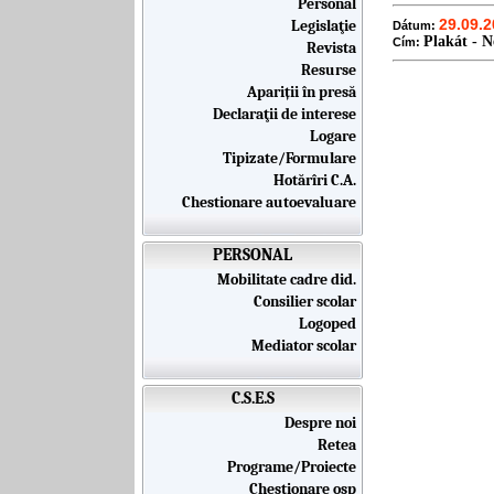
Personal
29.09.2
Legislaţie
Dátum:
Plakát - 
Cím:
Revista
Resurse
Apariții în presă
Declaraţii de interese
Logare
Tipizate/Formulare
Hotărîri C.A.
Chestionare autoevaluare
PERSONAL
Mobilitate cadre did.
Consilier scolar
Logoped
Mediator scolar
C.S.E.S
Despre noi
Retea
Programe/Proiecte
Chestionare osp