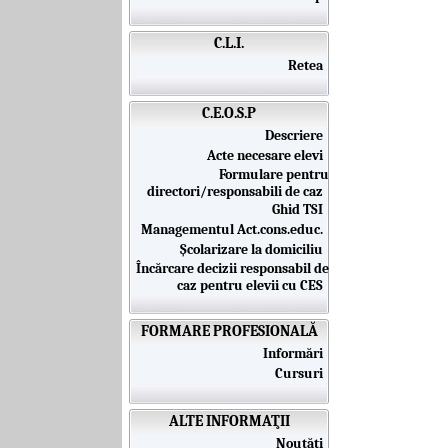
C.L.I.
Retea
C.E.O.S.P
Descriere
Acte necesare elevi
Formulare pentru
directori/responsabili de caz
Ghid TSI
Managementul Act.cons.educ.
Școlarizare la domiciliu
Încărcare decizii responsabil de
caz pentru elevii cu CES
FORMARE PROFESIONALĂ
Informări
Cursuri
ALTE INFORMAŢII
Noutăţi