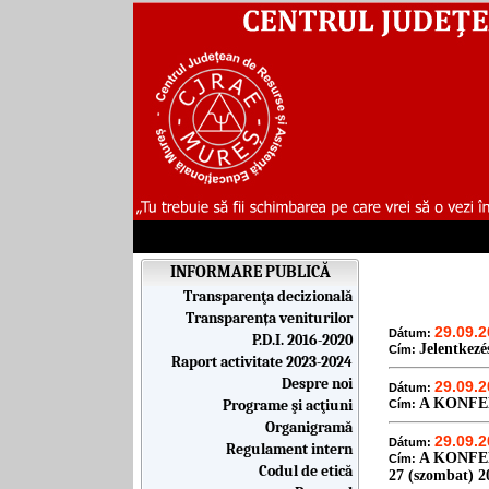
INFORMARE PUBLICĂ
Transparenţa decizională
Transparența veniturilor
29.09.2
Dátum:
P.D.I. 2016-2020
Jelentkezé
Cím:
Raport activitate 2023-2024
Despre noi
29.09.2
Dátum:
A KONFE
Programe şi acţiuni
Cím:
Organigramă
29.09.2
Dátum:
Regulament intern
A KONFE
Cím:
Codul de etică
27 (szombat) 2