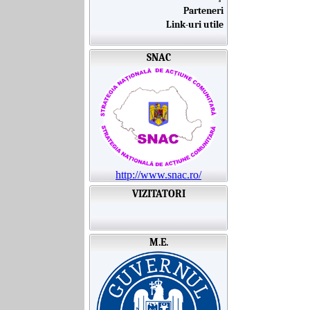
Parteneri
Link-uri utile
SNAC
http://www.snac.ro/
VIZITATORI
M.E.