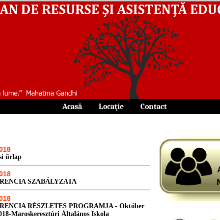
Acasă
||
Locaţie
||
Contact
018
si űrlap
018
RENCIA SZABÁLYZATA
018
RENCIA RÉSZLETES PROGRAMJA - Október
018-Maroskeresztúri Általános Iskola