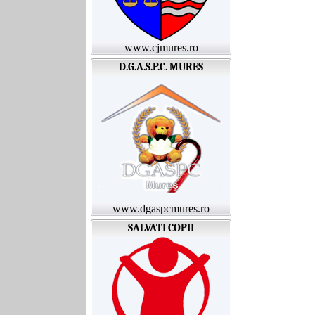
www.cjmures.ro
D.G.A.S.P.C. MURES
www.dgaspcmures.ro
SALVATI COPII